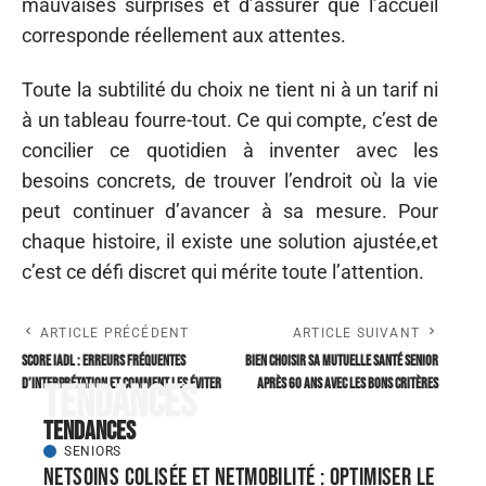
mauvaises surprises et d’assurer que l’accueil
corresponde réellement aux attentes.
Toute la subtilité du choix ne tient ni à un tarif ni
à un tableau fourre-tout. Ce qui compte, c’est de
concilier ce quotidien à inventer avec les
besoins concrets, de trouver l’endroit où la vie
peut continuer d’avancer à sa mesure. Pour
chaque histoire, il existe une solution ajustée,et
c’est ce défi discret qui mérite toute l’attention.
ARTICLE PRÉCÉDENT
ARTICLE SUIVANT
Score IADL : erreurs fréquentes
Bien choisir sa mutuelle santé senior
d’interprétation et comment les éviter
après 60 ans avec les bons critères
Tendances
Tendances
SENIORS
NETSoins colisée et NETMobilité : optimiser le