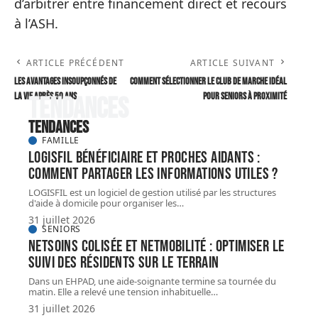
d’arbitrer entre financement direct et recours
à l’ASH.
ARTICLE PRÉCÉDENT
ARTICLE SUIVANT
Les avantages insoupçonnés de
Comment sélectionner le club de marche idéal
la vie après 50 ans
pour seniors à proximité
Tendances
Tendances
FAMILLE
LOGISFIL bénéficiaire et proches aidants :
comment partager les informations utiles ?
LOGISFIL est un logiciel de gestion utilisé par les structures
d'aide à domicile pour organiser les
…
31 juillet 2026
SENIORS
NETSoins colisée et NETMobilité : optimiser le
suivi des résidents sur le terrain
Dans un EHPAD, une aide-soignante termine sa tournée du
matin. Elle a relevé une tension inhabituelle
…
31 juillet 2026