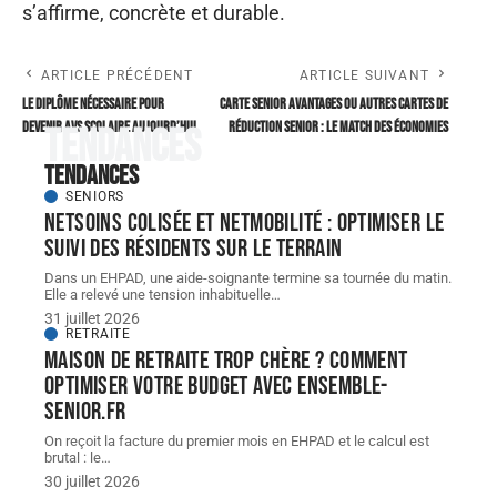
s’affirme, concrète et durable.
ARTICLE PRÉCÉDENT
ARTICLE SUIVANT
Le diplôme nécessaire pour
Carte Senior avantages ou autres cartes de
devenir AVS scolaire aujourd’hui
réduction senior : le match des économies
Tendances
Tendances
SENIORS
NETSoins colisée et NETMobilité : optimiser le
suivi des résidents sur le terrain
Dans un EHPAD, une aide-soignante termine sa tournée du matin.
Elle a relevé une tension inhabituelle
…
31 juillet 2026
RETRAITE
Maison de retraite trop chère ? Comment
optimiser votre budget avec ensemble-
senior.fr
On reçoit la facture du premier mois en EHPAD et le calcul est
brutal : le
…
30 juillet 2026