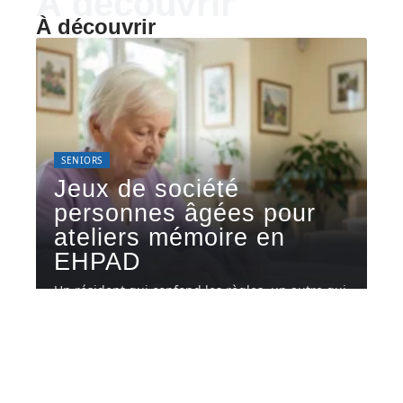
À découvrir
À découvrir
SENIORS
Jeux de société
personnes âgées pour
ateliers mémoire en
EHPAD
Un résident qui confond les règles, un autre qui
ne distingue plus
…
4 août 2026