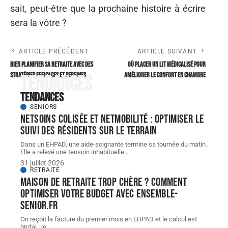
sait, peut-être que la prochaine histoire à écrire
sera la vôtre ?
ARTICLE PRÉCÉDENT
ARTICLE SUIVANT
Bien planifier sa retraite avec des
Où placer un lit médicalisé pour
stratégies efficaces et sereines
améliorer le confort en chambre
Tendances
Tendances
SENIORS
NETSoins colisée et NETMobilité : optimiser le
suivi des résidents sur le terrain
Dans un EHPAD, une aide-soignante termine sa tournée du matin.
Elle a relevé une tension inhabituelle
…
31 juillet 2026
RETRAITE
Maison de retraite trop chère ? Comment
optimiser votre budget avec ensemble-
senior.fr
On reçoit la facture du premier mois en EHPAD et le calcul est
brutal : le
…