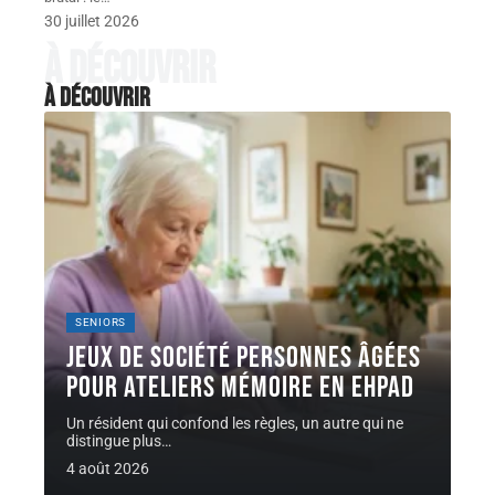
30 juillet 2026
À découvrir
À découvrir
SENIORS
Jeux de société personnes âgées
pour ateliers mémoire en EHPAD
Un résident qui confond les règles, un autre qui ne
distingue plus
…
4 août 2026