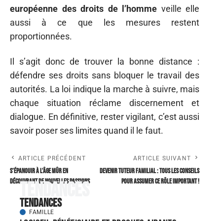
européenne des droits de l’homme
veille elle
aussi à ce que les mesures restent
proportionnées.
Il s’agit donc de trouver la bonne distance :
défendre ses droits sans bloquer le travail des
autorités. La loi indique la marche à suivre, mais
chaque situation réclame discernement et
dialogue. En définitive, rester vigilant, c’est aussi
savoir poser ses limites quand il le faut.
ARTICLE PRÉCÉDENT
ARTICLE SUIVANT
S’épanouir à l’âge mûr en
Devenir tuteur familial : tous les conseils
découvrant de nouvelles passions
pour assumer ce rôle important !
Tendances
Tendances
FAMILLE