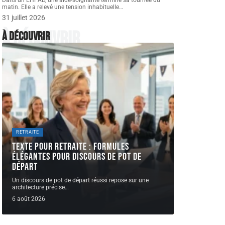
Dans un EHPAD, une aide-soignante termine sa tournée du
matin. Elle a relevé une tension inhabituelle
…
31 juillet 2026
À découvrir
À découvrir
RETRAITE
Texte pour retraite : formules
élégantes pour discours de pot de
départ
Un discours de pot de départ réussi repose sur une
architecture précise
…
6 août 2026