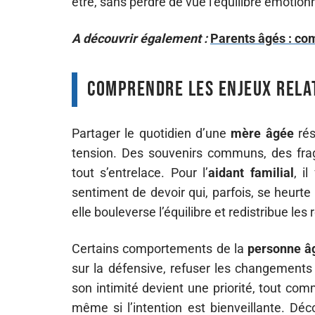
être, sans perdre de vue l’équilibre émotion
A découvrir également :
Parents âgés : co
Comprendre les enjeux relat
Partager le quotidien d’une
mère âgée
rés
tension. Des souvenirs communs, des fragi
tout s’entrelace. Pour l’
aidant familial
, i
sentiment de devoir qui, parfois, se heurte
elle bouleverse l’équilibre et redistribue les 
Certains comportements de la
personne â
sur la défensive, refuser les changement
son intimité devient une priorité, tout co
même si l’intention est bienveillante. Déc